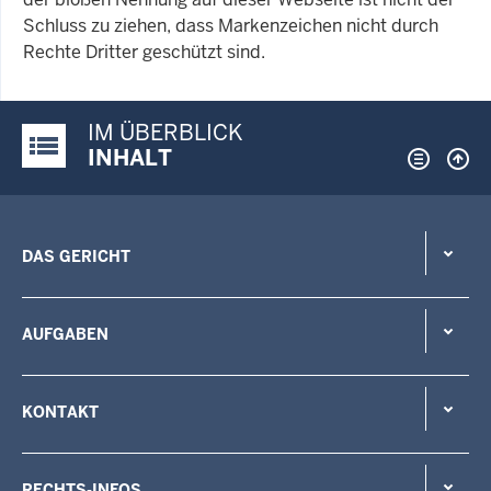
Schluss zu ziehen, dass Markenzeichen nicht durch
Rechte Dritter geschützt sind.
IM ÜBERBLICK
Justiz-Portal im Überblick:
INHALT
DAS GERICHT
AUFGABEN
KONTAKT
RECHTS-INFOS