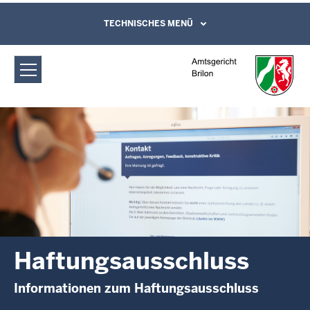
Direkt zum Inhalt
Amtsgericht Brilon:
TECHNISCHES MENÜ
Leichte Sprache, Gebärdensprachenvideo
und Kontaktformular
Haftungsausschluss
Haftungsausschluss
Informationen zum Haftungsausschluss